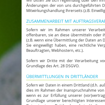
Wir bitten Sie sich regelmäßig über den In
Änderungen der von uns durchgeführten Dat
Mitwirkungshandlung Ihrerseits (z.B. Einwilli
ZUSAMMENARBEIT MIT AUFTRAGSVERA
Sofern wir im Rahmen unserer Verarbei
offenbaren, sie an diese übermitteln oder i
(z.B. wenn eine Übermittlung der Daten an Dri
Sie eingewilligt haben, eine rechtliche Ve
Beauftragten, Webhostern, etc.).
Sofern wir Dritte mit der Verarbeitung vo
Grundlage des Art. 28 DSGVO.
ÜBERMITTLUNGEN IN DRITTLÄNDER
Sofern wir Daten in einem Drittland (d.h. 
dies im Rahmen der Inanspruchnahme von Die
wenn es zur Erfüllung unserer (vor)vertrag
Grundlage unserer berechtigten Interessen 