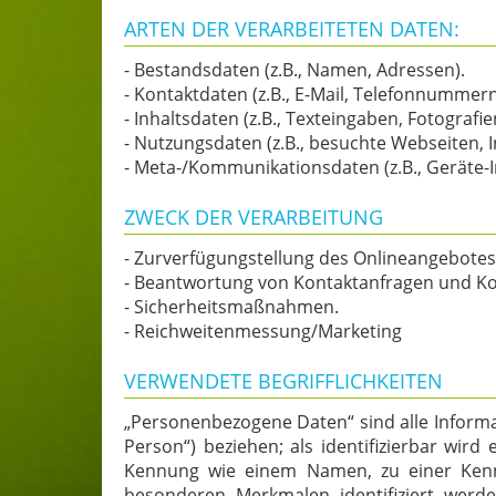
ARTEN DER VERARBEITETEN DATEN:
- Bestandsdaten (z.B., Namen, Adressen).
- Kontaktdaten (z.B., E-Mail, Telefonnummern
- Inhaltsdaten (z.B., Texteingaben, Fotografie
- Nutzungsdaten (z.B., besuchte Webseiten, In
- Meta-/Kommunikationsdaten (z.B., Geräte-I
ZWECK DER VERARBEITUNG
- Zurverfügungstellung des Onlineangebotes,
- Beantwortung von Kontaktanfragen und K
- Sicherheitsmaßnahmen.
- Reichweitenmessung/Marketing
VERWENDETE BEGRIFFLICHKEITEN
„Personenbezogene Daten“ sind alle Informati
Person“) beziehen; als identifizierbar wir
Kennung wie einem Namen, zu einer Kenn
besonderen Merkmalen identifiziert werden