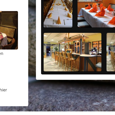
en
hier