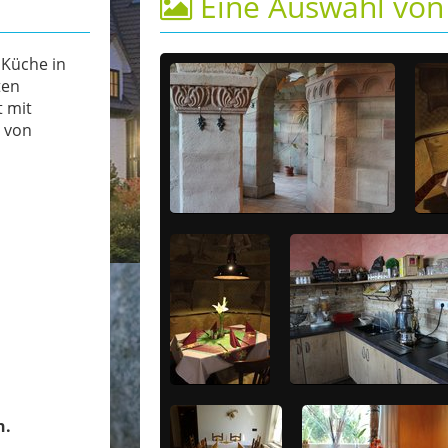
Eine Auswahl von 
 Küche in
ten
 mit
 von
n.